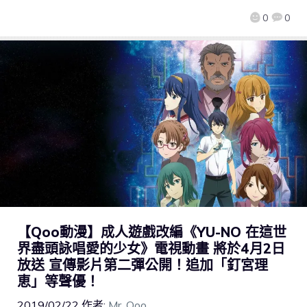
0
0
【Qoo動漫】成人遊戲改編《YU-NO 在這世
界盡頭詠唱愛的少女》電視動畫 將於4月2日
放送 宣傳影片第二彈公開！追加「釘宮理
恵」等聲優！
2019/02/22
作者:
Mr. Qoo