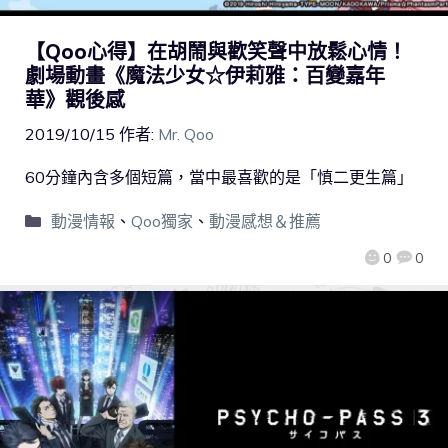
【Qoo心得】在胡鬧與歡笑聲中放鬆心情！
劇場動畫《魔法少女☆伊莉雅：百變嘉年
華》觀後感
2019/10/15
作者:
Mr. Qoo
60分鐘內含多個短篇，當中最喜歡的是「慎二更生篇」
動漫情報
、
Qoo獨家
、
動漫感想＆推薦
0
0