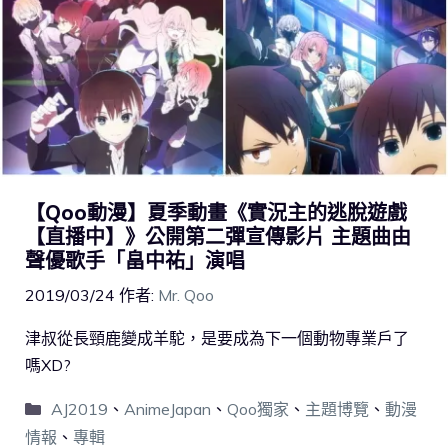
【Qoo動漫】夏季動畫《實況主的逃脫遊戲
【直播中】》公開第二彈宣傳影片 主題曲由
聲優歌手「畠中祐」演唱
2019/03/24
作者:
Mr. Qoo
津叔從長頸鹿變成羊駝，是要成為下一個動物專業戶了
嗎XD?
AJ2019
、
AnimeJapan
、
Qoo獨家
、
主題博覽
、
動漫
情報
、
專輯