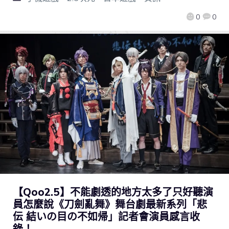
0
0
【Qoo2.5】不能劇透的地方太多了只好聽演
員怎麼說《刀劍亂舞》舞台劇最新系列「悲
伝 結いの目の不如帰」記者會演員感言收
錄！