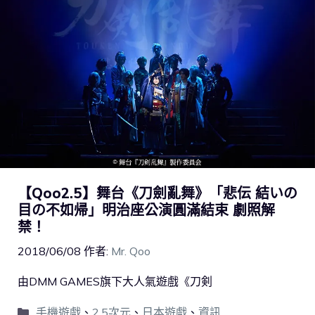
【Qoo2.5】舞台《刀劍亂舞》「悲伝 結いの
目の不如帰」明治座公演圓滿結束 劇照解
禁！
2018/06/08
作者:
Mr. Qoo
由DMM GAMES旗下大人氣遊戲《刀剣
手機遊戲
、
2.5次元
、
日本遊戲
、
資訊