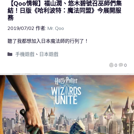
【Qoo情報】福山潤、悠木碧號召巫師們集
結！日版《哈利波特：魔法同盟》今展開服
務
2019/07/02
作者:
Mr. Qoo
聽了我都想加入日本魔法師的行列了！
手機遊戲
、
日本遊戲
0
0