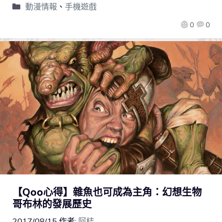
動漫情報
、
手機遊戲
0
0
【Qoo心得】雜魚也可成為主角：幻想生物
哥布林的發展歷史
2017/08/15
作者:
阿桔