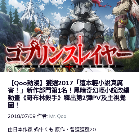
【Qoo動漫】獲選2017「這本輕小說真厲
害！」新作部門第1名！黑暗奇幻輕小說改編
動畫《哥布林殺手》釋出第2彈PV及主視覺
圖！
2018/07/09
作者:
Mr. Qoo
由日本作家 蝸牛くも 原作，曾獲獲選20