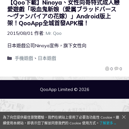
【Qoo下載】Ninoya、女性向哥特式成人戀
愛遊戲「吸血鬼新娘（愛属ブラッドバース
～ヴァンパイアの花嫁）」Android版上
架！QooApp全城首發APK檔！
2015/08/01
作者:
Mr. Qoo
日本遊戲公司Ninoya宣佈，旗下女性向
手機遊戲
、
日本遊戲
0
0
QooApp Limited © 2026
為了向您提供最佳瀏覽體驗，我們在網站上使用了必要及功能性 Cookie。繼
續使用本網站，即表示您了解並同意我們的 Cookie 使用方式。
了解更多→