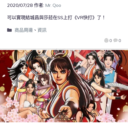
2020/07/28
作者:
Mr. Qoo
可以實現結城昌與莎菈在SS上打《VR快打》了！
商品周邊
、
資訊
0
0