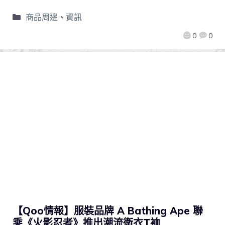
商品周邊
、
資訊
0
0
【Qoo情報】服裝品牌 A Bathing Ape 聯
乘《火影忍者》推出潮流衛衣T裇