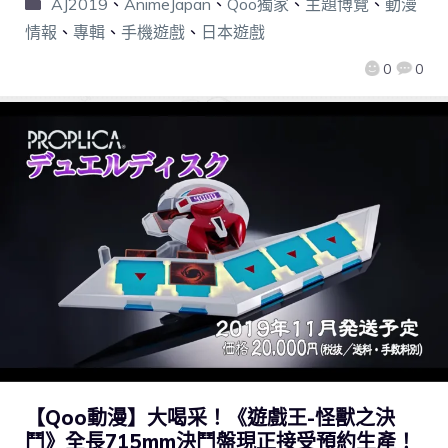
AJ2019
、
AnimeJapan
、
Qoo獨家
、
主題博覽
、
動漫
情報
、
專輯
、
手機遊戲
、
日本遊戲
0
0
【Qoo動漫】大喝采！《遊戲王-怪獸之決
鬥》全長715mm決鬥盤現正接受預約生產！