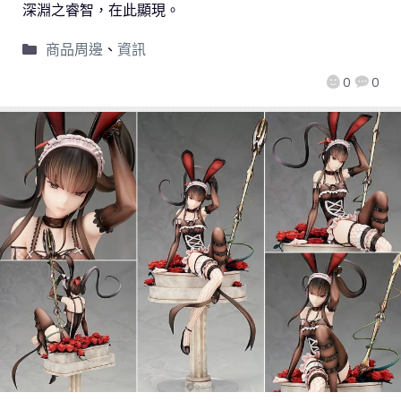
深淵之睿智，在此顯現。
商品周邊
、
資訊
0
0