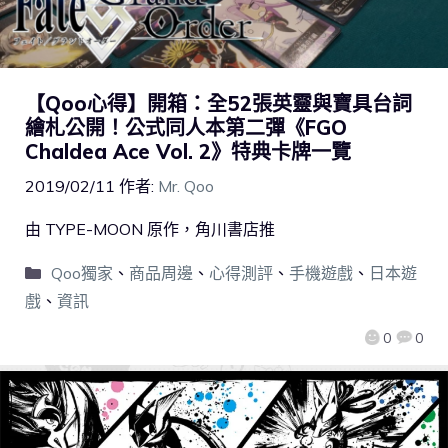
【Qoo心得】開箱：全52張英靈與寶具台詞
繪札公開！公式同人本第二彈《FGO
Chaldea Ace Vol. 2》特典卡牌一覽
2019/02/11
作者:
Mr. Qoo
由 TYPE-MOON 原作，角川書店推
Qoo獨家
、
商品周邊
、
心得測評
、
手機遊戲
、
日本遊
戲
、
資訊
0
0