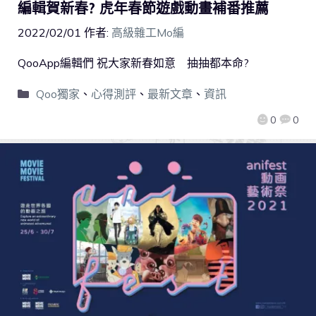
編輯賀新春? 虎年春節遊戲動畫補番推薦
2022/02/01
作者:
高級雜工Mo編
QooApp編輯們 祝大家新春如意 抽抽都本命?
Qoo獨家
、
心得測評
、
最新文章
、
資訊
0
0