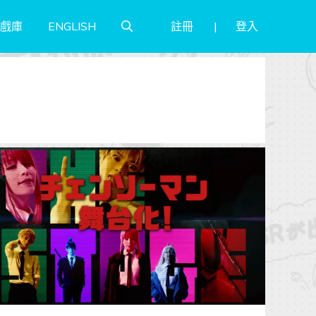
註冊
登入
戲庫
ENGLISH