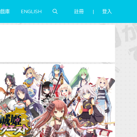
註冊
登入
戲庫
ENGLISH