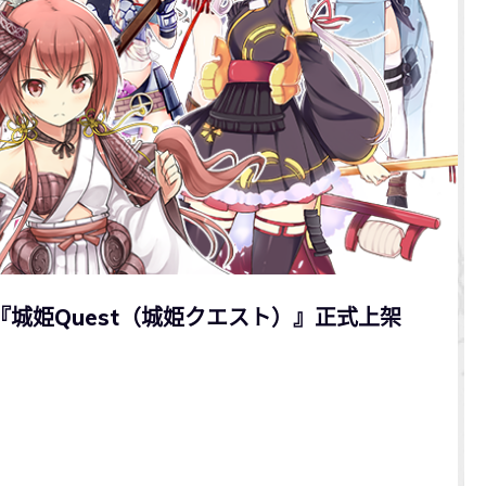
『城姫Quest（城姫クエスト）』正式上架