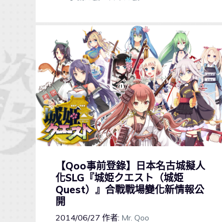
【Qoo事前登錄】日本名古城擬人
化SLG『城姫クエスト（城姫
Quest）』合戰戰場變化新情報公
開
2014/06/27
作者:
Mr. Qoo