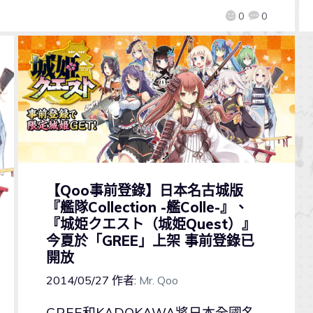
0
0
【Qoo事前登錄】日本名古城版
『艦隊Collection -艦Colle-』、
『城姫クエスト（城姫Quest）』
今夏於「GREE」上架 事前登錄已
開放
2014/05/27
作者:
Mr. Qoo