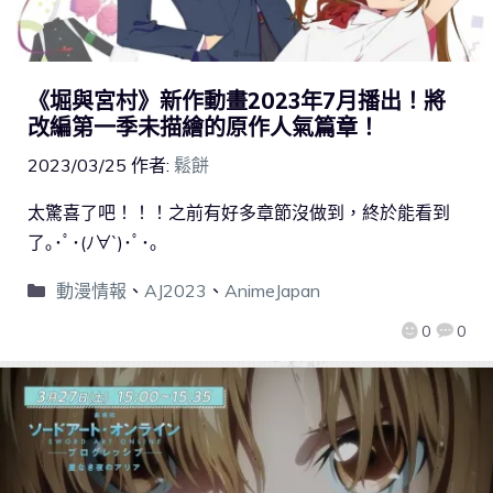
《堀與宮村》新作動畫2023年7月播出！將
改編第一季未描繪的原作人氣篇章！
2023/03/25
作者:
鬆餅
太驚喜了吧！！！之前有好多章節沒做到，終於能看到
了｡･ﾟ･(ﾉ∀`)･ﾟ･｡
動漫情報
、
AJ2023
、
AnimeJapan
0
0