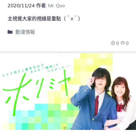
2020/11/24
作者:
Mr. Qoo
主視覺大家的視線是重點（＾ν＾）
動漫情報
0
0