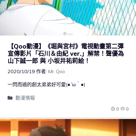
【Qoo動漫】《堀與宮村》電視動畫第二彈
宣傳影片「石川＆由紀 ver.」解禁！聲優為
山下誠一郎 與 小坂井祐莉絵！
2020/10/19
作者:
Mr. Qoo
一閃而過的創太弟弟好可愛(●´ω｀●)
動漫情報
0
0