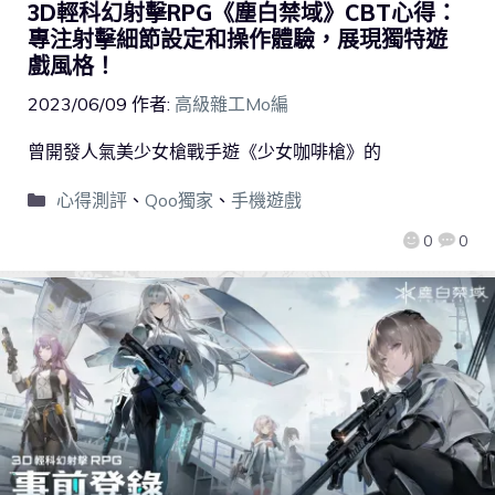
3D輕科幻射擊RPG《塵白禁域》CBT心得：
專注射擊細節設定和操作體驗，展現獨特遊
戲風格！
2023/06/09
作者:
高級雜工Mo編
曾開發人氣美少女槍戰手遊《少女咖啡槍》的
心得測評
、
Qoo獨家
、
手機遊戲
0
0