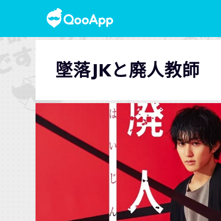
墜落JKと廃人教師