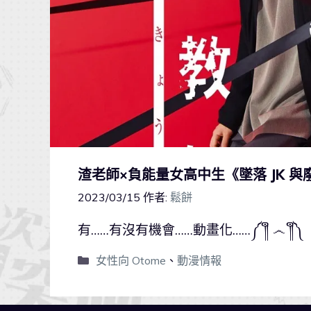
渣老師×負能量女高中生《墜落 JK 
2023/03/15
作者:
鬆餅
有……有沒有機會……動畫化……༼ ༎ຶ ෴ ༎ຶ༽
女性向 Otome
、
動漫情報