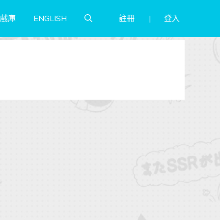
註冊
登入
戲庫
ENGLISH