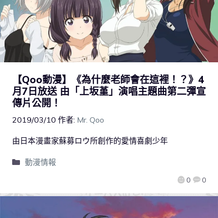
【Qoo動漫】《為什麼老師會在這裡！？》4
月7日放送 由「上坂堇」演唱主題曲第二彈宣
傳片公開！
2019/03/10
作者:
Mr. Qoo
由日本漫畫家蘇募ロウ所創作的愛情喜劇少年
動漫情報
0
0