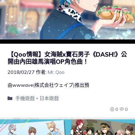
【Qoo情報】女海賊x寶石男子《DASH!》公
開由內田雄馬演唱OP角色曲！
2018/02/27
作者:
Mr. Qoo
由wwwave(株式会社ウェイブ)推出預
手機遊戲
、
日本遊戲
0
0