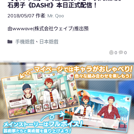
石男子《DASH!》本日正式配信！
2018/05/07
作者:
Mr. Qoo
由wwwave(株式会社ウェイブ)推出預
手機遊戲
、
日本遊戲
0
0