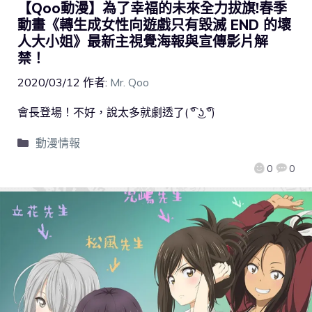
【Qoo動漫】為了幸福的未來全力拔旗!春季
動畫《轉生成女性向遊戲只有毀滅 END 的壞
人大小姐》最新主視覺海報與宣傳影片解
禁！
2020/03/12
作者:
Mr. Qoo
會長登場！不好，說太多就劇透了( ͡° ͜ʖ ͡°)
動漫情報
0
0