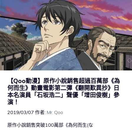
【Qoo動漫】原作小說銷售超過百萬部《為
何而生》動畫電影第二彈《翻開歎異抄》日
本名演員「石坂浩二」聲優「增田俊樹」參
演！
2019/03/07
作者:
Mr. Qoo
原作小說銷售突破100萬部《為何而生(な