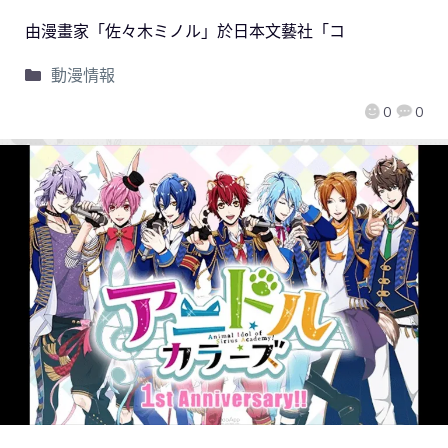
由漫畫家「佐々木ミノル」於日本文藝社「コ
動漫情報
0
0