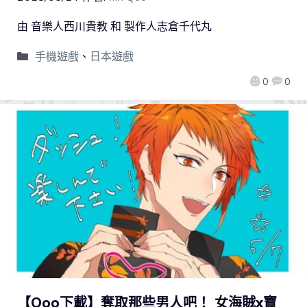
由 音樂人西川貴教 和 製作人志倉千代丸
手機遊戲
、
日本遊戲
0
0
【Qoo下載】奪取那些男人吧！ 女海賊x寶