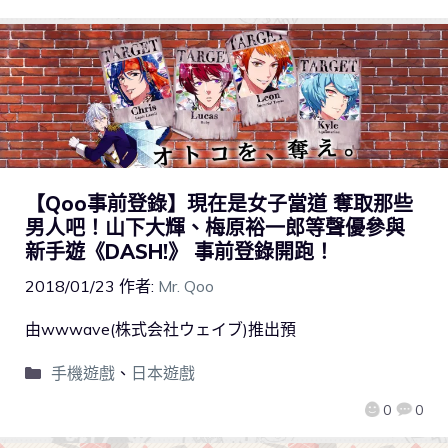
【Qoo事前登錄】現在是女子當道 奪取那些
男人吧！山下大輝、梅原裕一郎等聲優參與
新手遊《DASH!》 事前登錄開跑！
2018/01/23
作者:
Mr. Qoo
由wwwave(株式会社ウェイブ)推出預
手機遊戲
、
日本遊戲
0
0