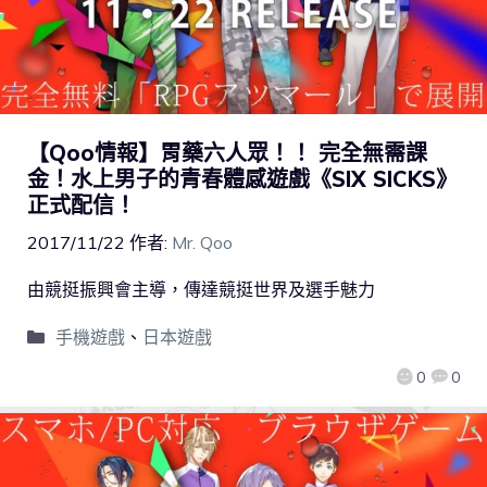
【Qoo情報】胃藥六人眾！！ 完全無需課
金！水上男子的青春體感遊戲《SIX SICKS》
正式配信！
2017/11/22
作者:
Mr. Qoo
由競挺振興會主導，傳達競挺世界及選手魅力
手機遊戲
、
日本遊戲
0
0