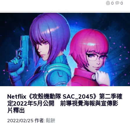
0
0
Netflix《攻殼機動隊 SAC_2045》第二季確
定2022年5月公開 前導視覺海報與宣傳影
片釋出
2022/02/25
作者:
鬆餅