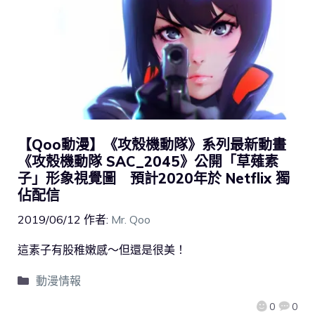
【Qoo動漫】《攻殼機動隊》系列最新動畫
《攻殼機動隊 SAC_2045》公開「草薙素
子」形象視覺圖 預計2020年於 Netflix 獨
佔配信
2019/06/12
作者:
Mr. Qoo
這素子有股稚嫩感～但還是很美！
動漫情報
0
0