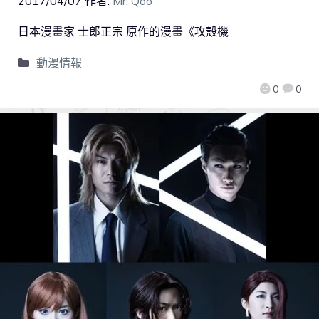
2017/04/07
作者:
Mr. Qoo
日本漫畫家 士郎正宗 原作的漫畫《攻殼機
動漫情報
0
0