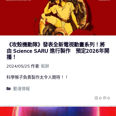
《攻殼機動隊》發表全新電視動畫系列！將
由 Science SARU 進行製作 預定2026年開
播！
2024/05/25
作者:
鬆餅
科學猴子負責製作太令人期待！！
動漫情報
0
0