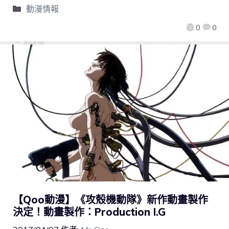
動漫情報
0
0
【Qoo動漫】《攻殼機動隊》新作動畫製作
決定！動畫製作：Production I.G