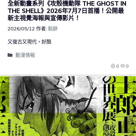
全新動畫系列《攻殼機動隊 THE GHOST IN
THE SHELL》2026年7月7日首播！公開最
新主視覺海報與宣傳影片！
2026/05/12
作者:
鬆餅
又復古又現代，好酷
動漫情報
0
0