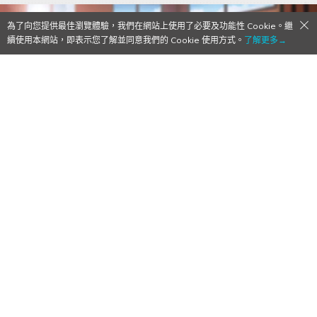
為了向您提供最佳瀏覽體驗，我們在網站上使用了必要及功能性 Cookie。繼
續使用本網站，即表示您了解並同意我們的 Cookie 使用方式。
了解更多→
【Qoo事前登錄】既視感！既視感！既視
感！聲優培育養成遊戲《On Air！》預計春
季推出！
2018/01/10
作者:
Mr. Qoo
日本coly推出女性向手遊第三彈！明星聲
手機遊戲
、
日本遊戲