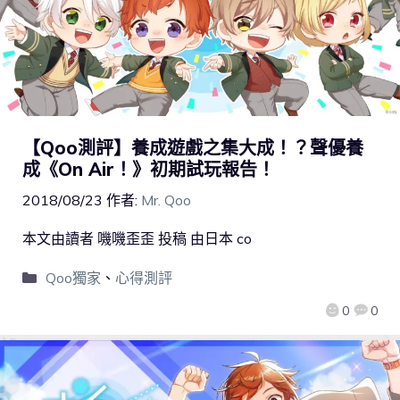
【Qoo測評】養成遊戲之集大成！？聲優養
成《On Air！》初期試玩報告！
2018/08/23
作者:
Mr. Qoo
本文由讀者 嘰嘰歪歪 投稿 由日本 co
Qoo獨家
、
心得測評
0
0