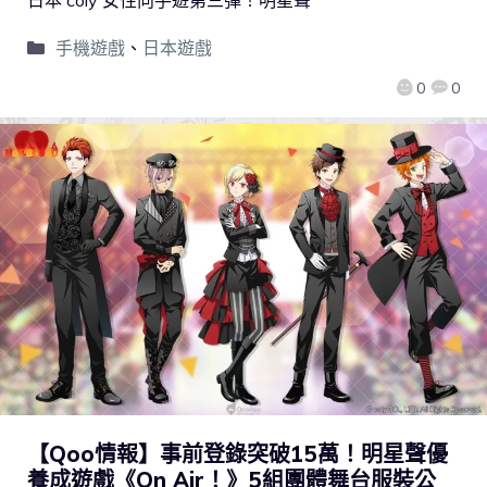
手機遊戲
、
日本遊戲
0
0
【Qoo情報】事前登錄突破15萬！明星聲優
養成遊戲《On Air！》5組團體舞台服裝公