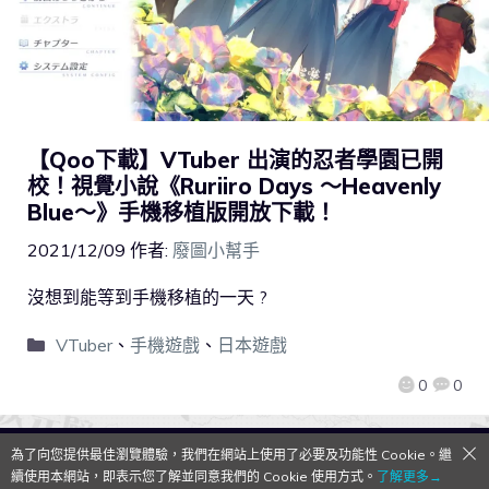
【Qoo下載】VTuber 出演的忍者學園已開
校！視覺小說《Ruriiro Days 〜Heavenly
Blue〜》手機移植版開放下載！
2021/12/09
作者:
廢圖小幫手
沒想到能等到手機移植的一天 ?
VTuber
、
手機遊戲
、
日本遊戲
0
0
為了向您提供最佳瀏覽體驗，我們在網站上使用了必要及功能性 Cookie。繼
QooApp Limited © 2026
續使用本網站，即表示您了解並同意我們的 Cookie 使用方式。
了解更多→