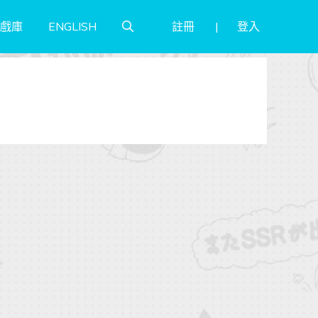
註冊
登入
戲庫
ENGLISH