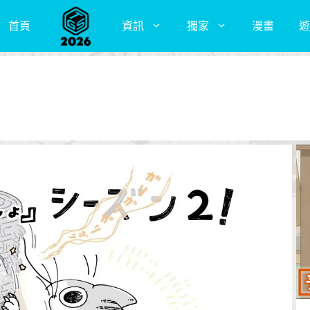
首頁
資訊
獨家
漫畫
遊