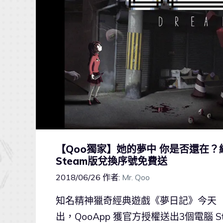
【Qoo獨家】她的夢中 你是否還在？
Steam版兌換序號免費送
2018/06/26
作者:
Mr. Qoo
知名精神獵奇經典遊戲《夢日記》今天（
出，QooApp 獲官方授權送出3個電腦 