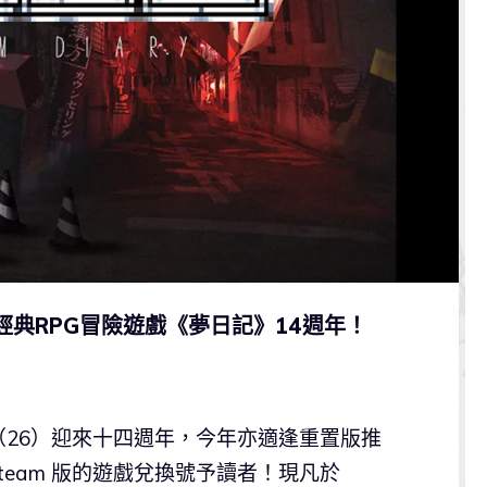
經典RPG冒險遊戲《夢日記》14週年！
26）迎來十四週年，今年亦適逢重置版推
Steam 版的遊戲兌換號予讀者！現凡於