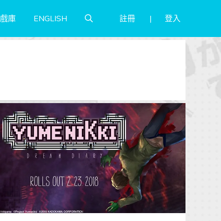
註冊
登入
戲庫
ENGLISH