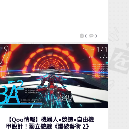
0
0
【Qoo情報】機器人×競速×自由機
甲設計！獨立遊戲《爆破藝術 2》