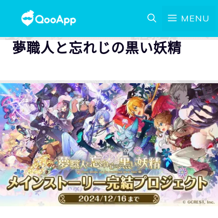
MENU
夢職人と忘れじの黒い妖精