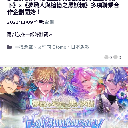
下》×《夢職人與追憶之黑妖精》多項聯乘合
作企劃開始！
2022/11/09
作者:
鬆餅
兩部放在一起好壯觀w
手機遊戲
、
女性向 Otome
、
日本遊戲
0
0