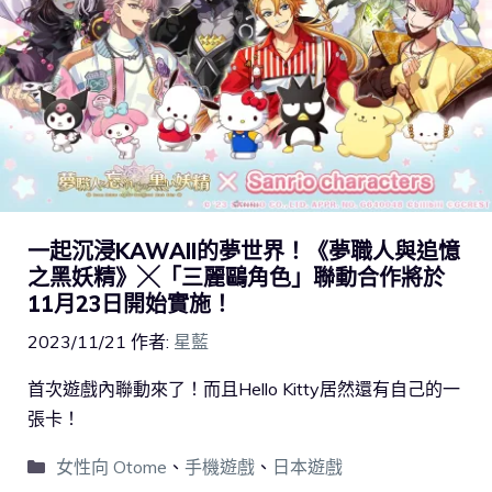
一起沉浸KAWAII的夢世界！《夢職人與追憶
之黑妖精》╳「三麗鷗角色」聯動合作將於
11月23日開始實施！
2023/11/21
作者:
星藍
首次遊戲內聯動來了！而且Hello Kitty居然還有自己的一
張卡！
女性向 Otome
、
手機遊戲
、
日本遊戲