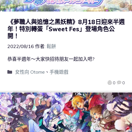
《夢職人與追憶之黑妖精》8月18日迎來半週
年！特別轉蛋「Sweet Fes」登場角色公
開！
2022/08/16
作者:
鬆餅
恭喜半週年～大家快招待朋友一起加入吧?
女性向 Otome
、
手機遊戲
0
0