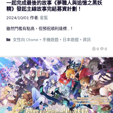
一起完成最後的故事《夢職人與追憶之黑妖
精》發起主線故事完結募資計劃！
2024/10/01
作者:
星藍
雖然門檻有點高，但預祝順利達標…！
女性向 Otome
、
手機遊戲
、
日本遊戲
、
資訊
0
0