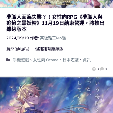
夢職人面臨失業？！女性向RPG《夢職人與
追憶之黑妖精》11月19日結束營運，將推出
離線版本
2024/09/19
作者:
高級雜工Mo編
竟然(இ௰இ`｡)……但謝謝有離線版……
手機遊戲
、
女性向 Otome
、
日本遊戲
、
資訊
0
0