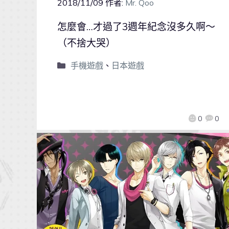
2018/11/09
作者:
Mr. Qoo
怎麼會…才過了3週年紀念沒多久啊～
（不捨大哭）
手機遊戲
、
日本遊戲
0
0