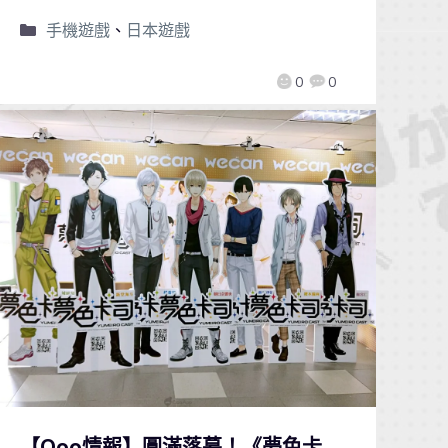
手機遊戲
、
日本遊戲
0
0
【Qoo情報】圓滿落幕！《夢色卡