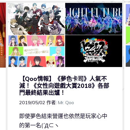
【Qoo情報】《夢色卡司》人氣不
減！《女性向遊戲大賞2018》各部
門最終結果出爐！
2019/05/02
作者:
Mr. Qoo
即使夢色結束營運也依然是玩家心中
的第一名(´Д⊂ヽ