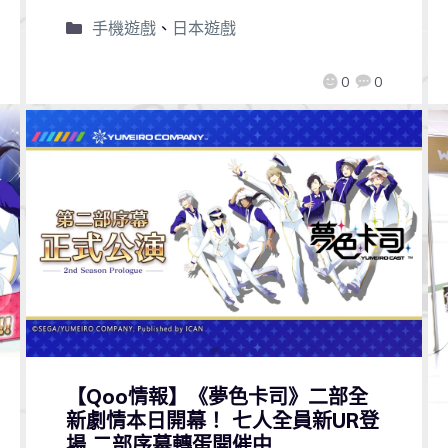
手機遊戲
、
日本遊戲
0
0
【Qoo情報】《夢色卡司》二部全
新劇情本日開幕！ 七人全員新UR登
場 二部序幕轉蛋開催中