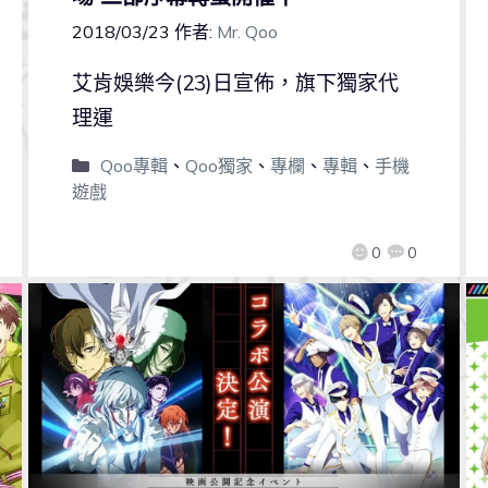
2018/03/23
作者:
Mr. Qoo
艾肯娛樂今(23)日宣佈，旗下獨家代
理運
Qoo專輯
、
Qoo獨家
、
專欄
、
專輯
、
手機
遊戲
0
0