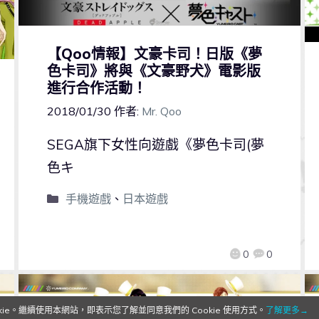
【Qoo情報】文豪卡司！日版《夢
色卡司》將與《文豪野犬》電影版
進行合作活動！
2018/01/30
作者:
Mr. Qoo
SEGA旗下女性向遊戲《夢色卡司(夢
色キ
手機遊戲
、
日本遊戲
0
0
e。繼續使用本網站，即表示您了解並同意我們的 Cookie 使用方式。
了解更多→