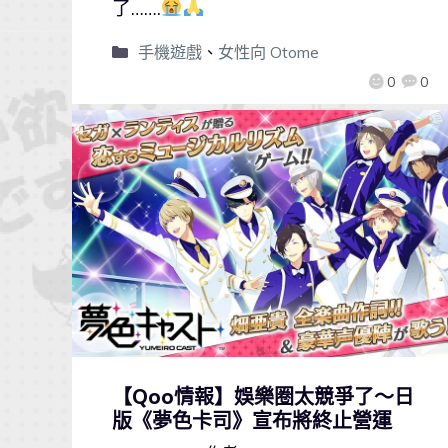
了…….
手機遊戲
、
女性向 Otome
0
0
【Qoo情報】娛樂圈太競爭了～日
版《夢色卡司》宣布將終止營運