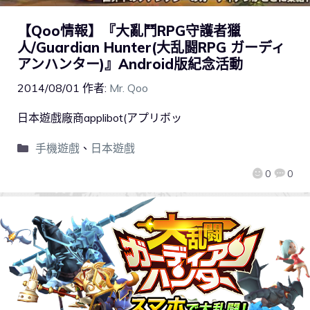
【Qoo情報】『大亂鬥RPG守護者獵
人/Guardian Hunter(大乱闘RPG ガーディ
アンハンター)』Android版紀念活動
2014/08/01
作者:
Mr. Qoo
日本遊戲廠商applibot(アプリボッ
手機遊戲
、
日本遊戲
0
0