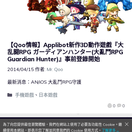
【Qoo情報】Applibot新作3D動作遊戲『大
乱闘RPG ガーディアンハンター(大亂鬥RPG
Guardian Hunter)』事前登錄開始
2014/04/15
作者:
Mr. Qoo
最新消息：AN/iOS 大亂鬥RPG守護
手機遊戲
、
日本遊戲
0
0
為了向您提供最佳瀏覽體驗，我們在網站上使用了必要及功能性 Cookie。繼
QooApp Limited © 2026
續使用本網站，即表示您了解並同意我們的 Cookie 使用方式。
了解更多→