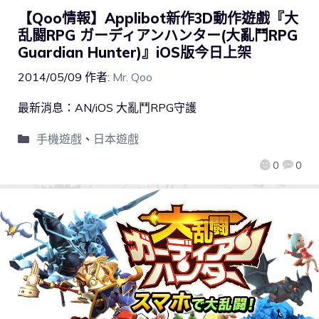
【Qoo情報】Applibot新作3D動作遊戲『大
乱闘RPG ガーディアンハンター(大亂鬥RPG
Guardian Hunter)』iOS版今日上架
2014/05/09
作者:
Mr. Qoo
最新消息：AN/iOS 大亂鬥RPG守護
手機遊戲
、
日本遊戲
0
0