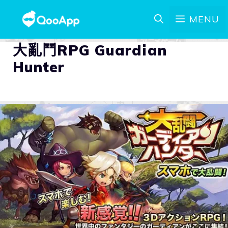
MENU
大亂鬥RPG Guardian
Hunter