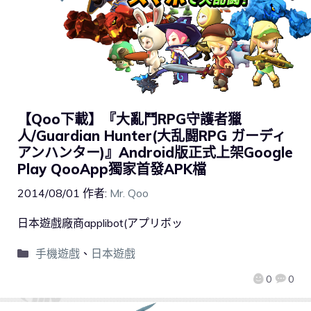
【Qoo下載】『大亂鬥RPG守護者獵
人/Guardian Hunter(大乱闘RPG ガーディ
アンハンター)』Android版正式上架Google
Play QooApp獨家首發APK檔
2014/08/01
作者:
Mr. Qoo
日本遊戲廠商applibot(アプリボッ
手機遊戲
、
日本遊戲
0
0