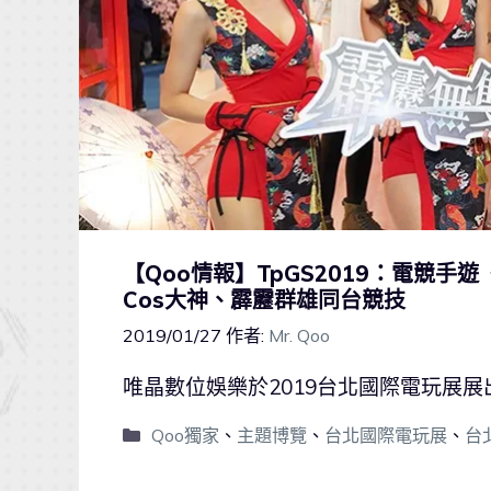
【Qoo情報】TpGS2019：電競手
Cos大神、霹靂群雄同台競技
2019/01/27
作者:
Mr. Qoo
唯晶數位娛樂於2019台北國際電玩展展
Qoo獨家
、
主題博覽
、
台北國際電玩展
、
台