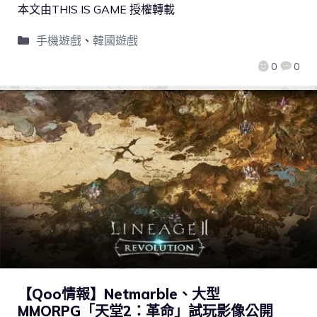
本文由THIS IS GAME 授權轉載
手機遊戲
、
韓國遊戲
0
0
【Qoo情報】Netmarble、大型
MMORPG「天堂2：革命」試玩影像公開