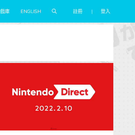
註冊
登入
戲庫
ENGLISH