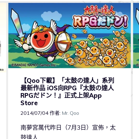
【Qoo下載】「太鼓の達人」系列
最新作品 iOS向RPG『太鼓の達人
RPGだドン！』正式上架App
Store
2014/07/04
作者:
Mr. Qoo
南夢宮萬代昨日（7月3日）宣佈，太
鼓達人