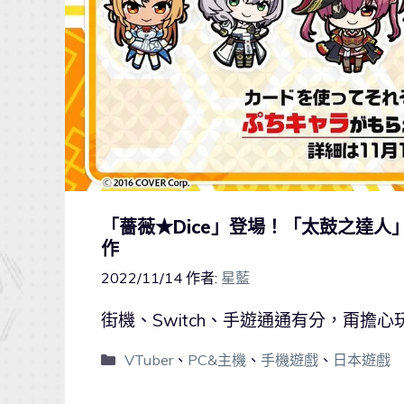
「薔薇★Dice」登場！「太鼓之達人」系列
作
2022/11/14
作者:
星藍
街機、Switch、手遊通通有分，甭擔心
VTuber
、
PC&主機
、
手機遊戲
、
日本遊戲