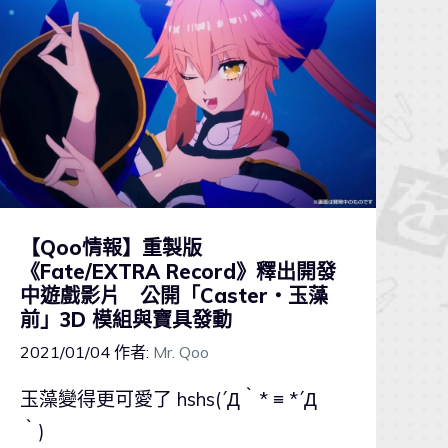
【Qoo情報】重製版
《Fate/EXTRA Record》釋出開發
中遊戲影片 公開「Caster・玉藻
前」3D 模組與寶具發動
2021/01/04
作者:
Mr. Qoo
玉藻變得更可愛了 hshs(´Д｀* ≡ *´Д
｀)