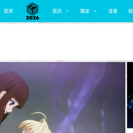
首頁
資訊
獨家
漫畫
遊