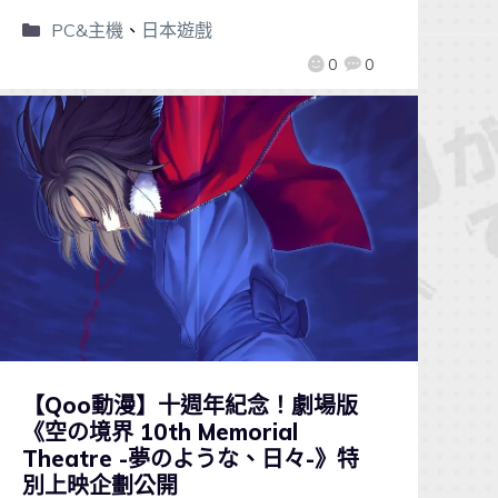
PC&主機
、
日本遊戲
0
0
【Qoo動漫】十週年紀念！劇場版
《空の境界 10th Memorial
Theatre -夢のような、日々-》特
別上映企劃公開