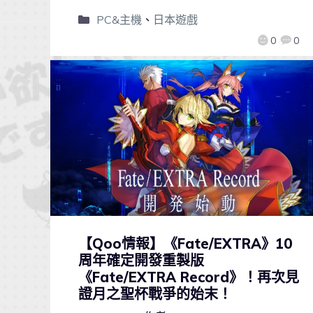
PC&主機
、
日本遊戲
0
0
【Qoo情報】《Fate/EXTRA》10
周年確定開發重製版
《Fate/EXTRA Record》！再次見
證月之聖杯戰爭的始末！