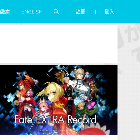
註冊
登入
戲庫
ENGLISH