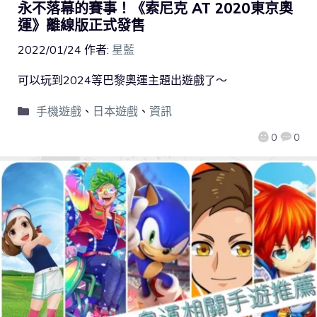
永不落幕的賽事！《索尼克 AT 2020東京奧
運》離線版正式發售
2022/01/24
作者:
星藍
可以玩到2024等巴黎奧運主題出遊戲了～
手機遊戲
、
日本遊戲
、
資訊
0
0