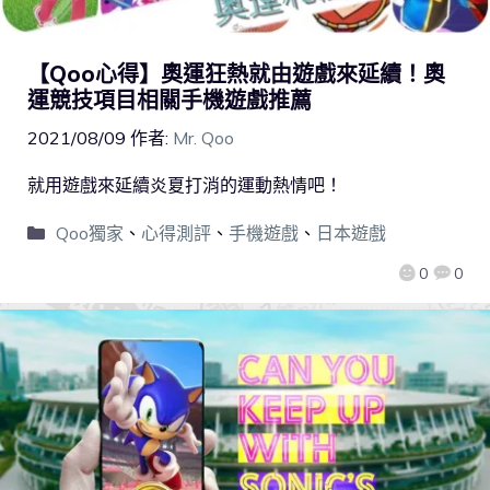
【Qoo心得】奧運狂熱就由遊戲來延續！奧
運競技項目相關手機遊戲推薦
2021/08/09
作者:
Mr. Qoo
就用遊戲來延續炎夏打消的運動熱情吧！
Qoo獨家
、
心得測評
、
手機遊戲
、
日本遊戲
0
0