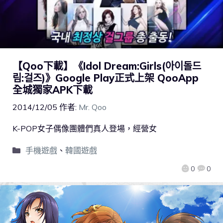
【Qoo下載】《Idol Dream:Girls(아이돌드
림:걸즈)》Google Play正式上架 QooApp
全城獨家APK下載
2014/12/05
作者:
Mr. Qoo
K-POP女子偶像團體們真人登場，經營女
手機遊戲
、
韓國遊戲
0
0