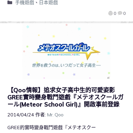
手機遊戲
、
日本遊戲
0
0
【Qoo情報】追求女子高中生的可愛姿影
GREE實時變身戰鬥遊戲『メテオスクールガ
ール(Meteor School Girl)』開啟事前登錄
2014/04/24
作者:
Mr. Qoo
GREE的實時變身戰鬥遊戲『メテオスクー