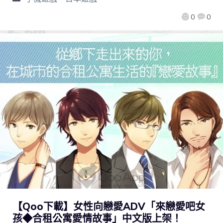
0
0
【Qoo下載】女性向戀愛ADV「來戀愛吧女
孩◆合租公寓愛情故事」中文版上架！