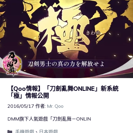
【Qoo情報】「刀劍亂舞ONLINE」新系統
「極」情報公開
2016/05/17
作者:
Mr. Qoo
DMM旗下人氣遊戲「刀劍亂舞－ONLIN
手機遊戲
、
日本遊戲