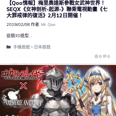
【Qoo情報】梅里奧達斯參戰女武神世界！
SEQX《女神剖析-起源-》聯乘電視動畫《七
大罪戒律的復活》2月12日開催！
2019/02/08
作者:
Mr. Qoo
這個3D造型….
手機遊戲
、
日本遊戲
0
0