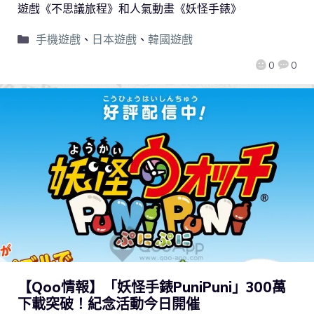
遊戲《不思議旅程》和人氣動畫《妖怪手錶》
手機遊戲
、
日本遊戲
、
韓國遊戲
0
0
【Qoo情報】「妖怪手錶PuniPuni」300萬
下載突破！紀念活動今日開催