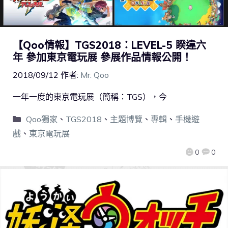
【Qoo情報】TGS2018：LEVEL-5 睽違六
年 參加東京電玩展 參展作品情報公開！
2018/09/12
作者:
Mr. Qoo
一年一度的東京電玩展（簡稱：TGS），今
Qoo獨家
、
TGS2018
、
主題博覽
、
專輯
、
手機遊
戲
、
東京電玩展
0
0