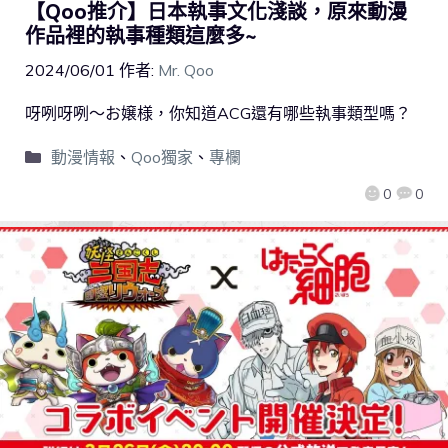
【Qoo推介】日本執事文化淺談，原來動漫
作品裡的執事種類這麼多~
2024/06/01
作者:
Mr. Qoo
呀咧呀咧～お嬢様，你知道ACG還有哪些執事類型嗎？
動漫情報
、
Qoo獨家
、
專欄
0
0