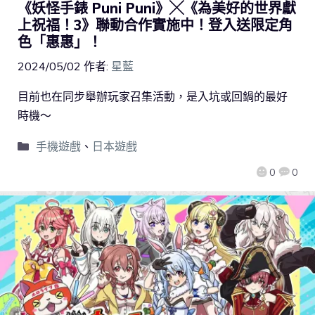
《妖怪手錶 Puni Puni》╳《為美好的世界獻
上祝福！3》聯動合作實施中！登入送限定角
色「惠惠」！
2024/05/02
作者:
星藍
目前也在同步舉辦玩家召集活動，是入坑或回鍋的最好
時機～
手機遊戲
、
日本遊戲
0
0