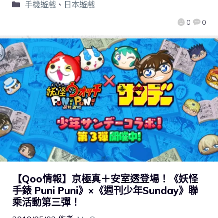
手機遊戲
、
日本遊戲
0
0
【Qoo情報】京極真＋安室透登場！《妖怪
手錶 Puni Puni》×《週刊少年Sunday》聯
乘活動第三彈！