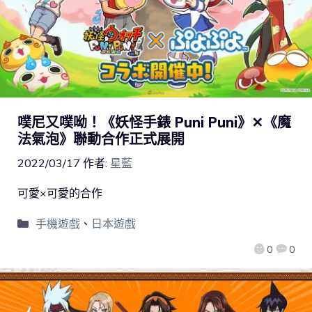
噗尼又噗呦！《妖怪手錶 Puni Puni》✕《魔
法氣泡》聯動合作正式展開
2022/03/17
作者:
星藍
可愛×可愛的合作
手機遊戲
、
日本遊戲
0
0