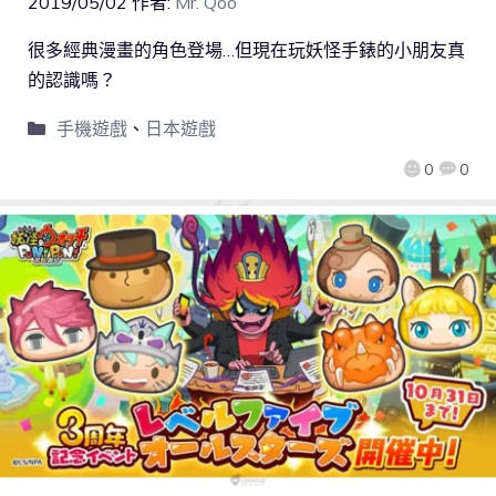
2019/05/02
作者:
Mr. Qoo
很多經典漫畫的角色登場…但現在玩妖怪手錶的小朋友真
的認識嗎？
手機遊戲
、
日本遊戲
0
0