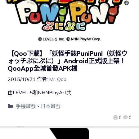
【Qoo下載】「妖怪手錶PuniPuni（妖怪ウ
ォッチぷにぷに）」Android正式版上架！
QooApp全城首發APK檔
2015/10/21
作者:
Mr. Qoo
由LEVEL-5和NHNPlayArt共
手機遊戲
、
日本遊戲
0
0