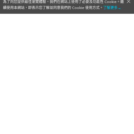
為了向您提供最佳瀏覽體驗，我們在網站上使用了必要及功能性 Cookie。繼
續使用本網站，即表示您了解並同意我們的 Cookie 使用方式。
了解更多→
【Qoo下載】「妖怪手錶PuniPuni（妖怪ウ
ォッチぷにぷに）」 CBT測試開啟！
QooApp獨家提供APK檔
2015/07/29
作者:
Mr. Qoo
由LEVEL-5和NHNPlayArt共