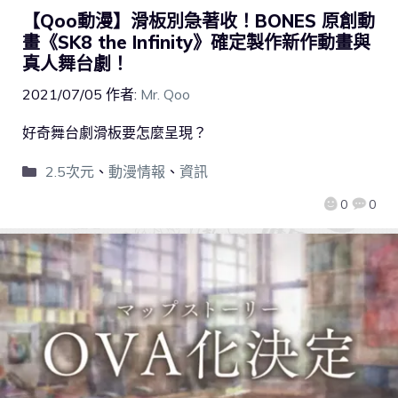
【Qoo動漫】滑板別急著收！BONES 原創動
畫《SK8 the Infinity》確定製作新作動畫與
真人舞台劇！
2021/07/05
作者:
Mr. Qoo
好奇舞台劇滑板要怎麼呈現？
2.5次元
、
動漫情報
、
資訊
0
0