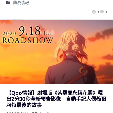
動漫情報
0
0
【Qoo情報】劇場版《紫羅蘭永恆花園》釋
出2分30秒全新預告影像 自動手記人偶薇爾
莉特最後的故事