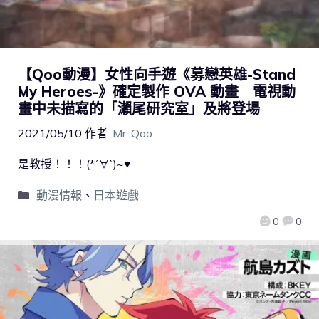
【Qoo動漫】女性向手遊《募戀英雄-Stand
My Heroes-》確定製作 OVA 動畫 電視動
畫中未描寫的「瀨尾研究室」及將登場
2021/05/10
作者:
Mr. Qoo
是教授！！！(*´∀`)~♥
動漫情報
、
日本遊戲
0
0