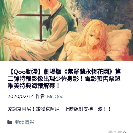
【Qoo動漫】劇場版《紫羅蘭永恆花園》第
二彈特報影像出現少佐身影！電影預售票超
唯美特典海報解禁！
2020/02/14
作者:
Mr. Qoo
感謝京阿尼！讚嘆京阿尼！上映絕對支持一波！！
動漫情報