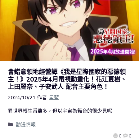
會錯意領地經營譚《我是星際國家的惡德領
主！》2025年4月電視動畫化！花江夏樹、
上田麗奈、子安武人 配音主要角色！
2024/10/21
作者:
星藍
異世界轉生番雖多，但以宇宙為舞台的很少見呢
動漫情報
0
0