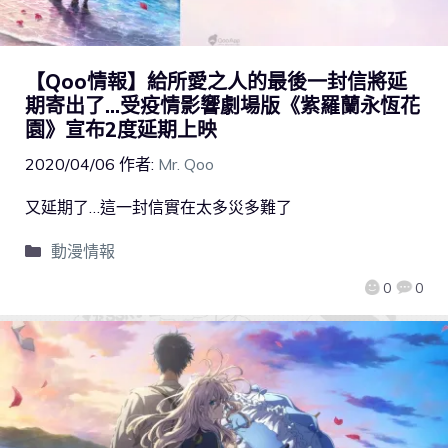
【Qoo情報】給所愛之人的最後一封信將延
期寄出了…受疫情影響劇場版《紫羅蘭永恆花
園》宣布2度延期上映
2020/04/06
作者:
Mr. Qoo
又延期了…這一封信實在太多災多難了
動漫情報
0
0