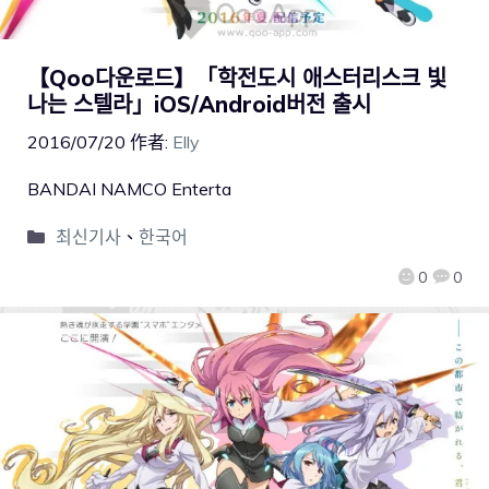
【Qoo다운로드】「학전도시 애스터리스크 빛
나는 스텔라」iOS/Android버전 출시
2016/07/20
作者:
Elly
BANDAI NAMCO Enterta
최신기사
、
한국어
0
0