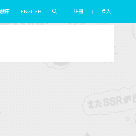
註冊
登入
戲庫
ENGLISH