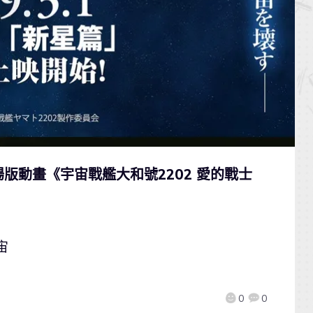
版動畫《宇宙戰艦大和號2202 愛的戰士
宙
0
0