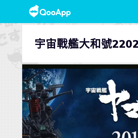
宇宙戰艦大和號220