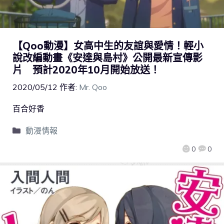
【Qoo動漫】女高中生的友誼與愛情！輕小
說改編動畫《安達與島村》公開最新宣傳影
片 預計2020年10月開始放送！
2020/05/12
作者:
Mr. Qoo
百合好香
動漫情報
0
0