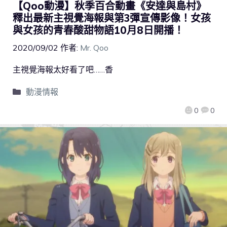
【Qoo動漫】秋季百合動畫《安達與島村》
釋出最新主視覺海報與第3彈宣傳影像！女孩
與女孩的青春酸甜物語10月8日開播！
2020/09/02
作者:
Mr. Qoo
主視覺海報太好看了吧……香
動漫情報
0
0