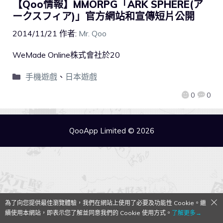
【Qoo情報】MMORPG「ARK SPHERE(ア
ークスフィア)」官方網站和宣傳短片公開
2014/11/21
作者:
Mr. Qoo
WeMade Online株式會社於20
手機遊戲
、
日本遊戲
0
0
QooApp Limited © 2026
為了向您提供最佳瀏覽體驗，我們在網站上使用了必要及功能性 Cookie。繼
續使用本網站，即表示您了解並同意我們的 Cookie 使用方式。
了解更多→