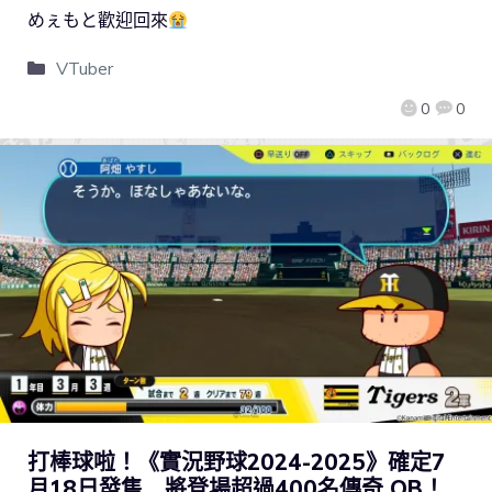
めぇもと歡迎回來
VTuber
0
0
打棒球啦！《實況野球2024-2025》確定7
月18日發售 將登場超過400名傳奇 OB！