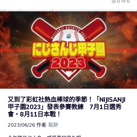
0
0
又到了彩虹社熱血棒球的季節！「NIJISANJI
甲子園2023」發表參賽教練 7月1日選秀
會・8月11日本戰！
2023/06/26
作者:
鬆餅