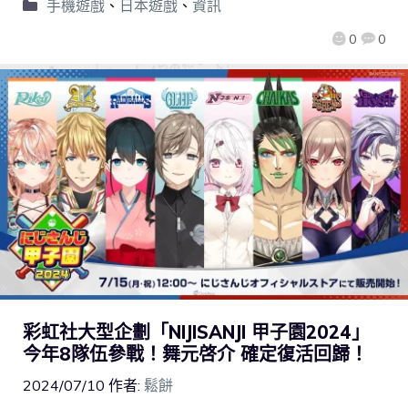
手機遊戲
、
日本遊戲
、
資訊
0
0
彩虹社大型企劃「NIJISANJI 甲子園2024」
今年8隊伍參戰！舞元啓介 確定復活回歸！
2024/07/10
作者:
鬆餅