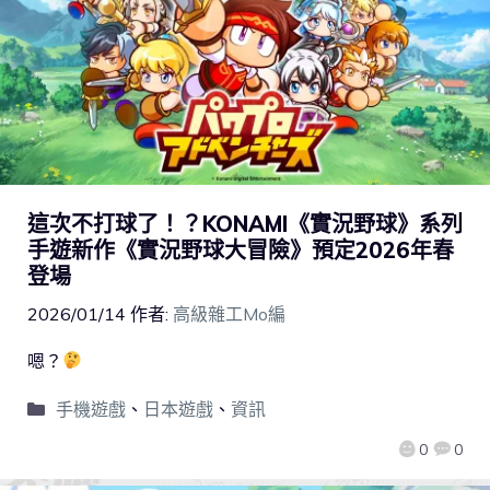
這次不打球了！？KONAMI《實況野球》系列
手遊新作《實況野球大冒險》預定2026年春
登場
2026/01/14
作者:
高級雜工Mo編
嗯？
手機遊戲
、
日本遊戲
、
資訊
0
0