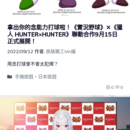
拿出你的念能力打球啦！《實況野球》✕《獵
人 HUNTER×HUNTER》聯動合作9月15日
正式展開！
2022/09/12
作者:
高級雜工Mo編
用念打球會不會太犯規？
手機遊戲
、
日本遊戲
0
0