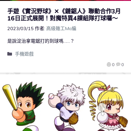
手遊《實況野球》✕《鏈鋸人》聯動合作3月
16日正式展開！對魔特異4課組隊打球囉～
2023/03/15
作者:
高級雜工Mo編
是說淀治拿電鋸打的到球嗎……？
手機遊戲
0
0