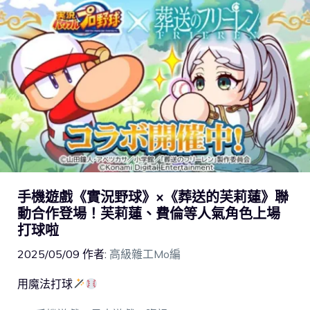
手機遊戲《實況野球》×《葬送的芙莉蓮》聯
動合作登場！芙莉蓮、費倫等人氣角色上場
打球啦
2025/05/09
作者:
高級雜工Mo編
用魔法打球