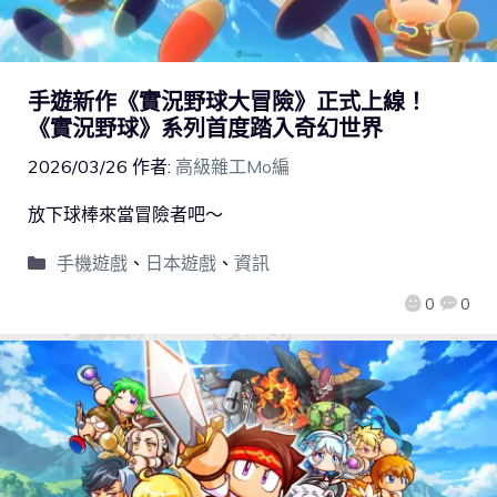
手遊新作《實況野球大冒險》正式上線！
《實況野球》系列首度踏入奇幻世界
2026/03/26
作者:
高級雜工Mo編
放下球棒來當冒險者吧～
手機遊戲
、
日本遊戲
、
資訊
0
0