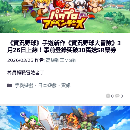
《實況野球》手遊新作《實況野球大冒險》3
月26日上線！事前登錄突破30萬送SR票券
2026/03/25
作者:
高級雜工Mo編
棒員轉職冒險者了
手機遊戲
、
日本遊戲
、
資訊
0
0