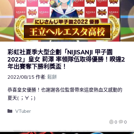
彩虹社夏季大型企劃「NIJISANJI 甲子園
2022」皇女 莉澤 率領隊伍取得優勝！睽違2
年出賽奪下勝利獎盃！
2022/08/15
作者:
鬆餅
恭喜皇女優勝！也謝謝各位監督帶來這麼熱血又感動的
夏天( ；∀；)
VTuber
0
0