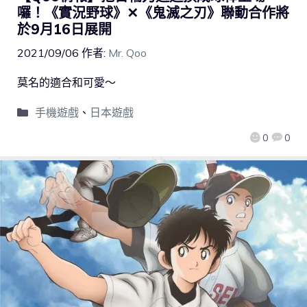
囉！《實況野球》✕《鬼滅之刃》聯動合作將
於9月16日展開
2021/09/06
作者:
Mr. Qoo
莫名的適合和可愛～
手機遊戲
、
日本遊戲
0
0