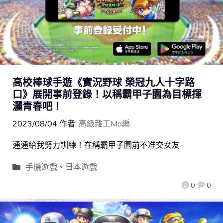
高校棒球手遊《實況野球 榮冠九人十字路
口》展開事前登錄！以稱霸甲子園為目標揮
灑青春吧！
2023/08/04
作者:
高級雜工Mo編
通通給我努力訓練！在稱霸甲子園前不准交女友
手機遊戲
、
日本遊戲
0
0