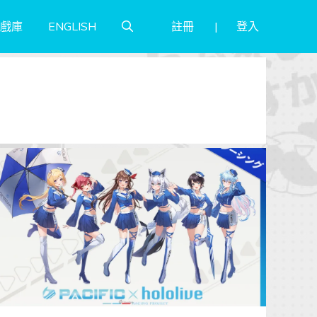
註冊
登入
戲庫
ENGLISH