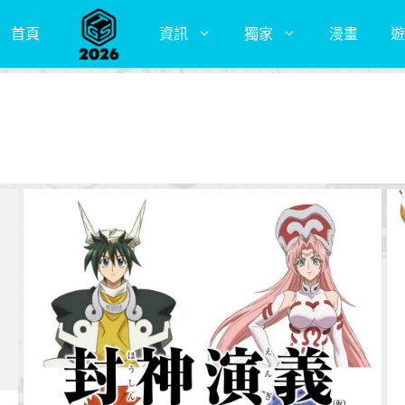
首頁
資訊
獨家
漫畫
遊