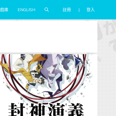
註冊
登入
戲庫
ENGLISH