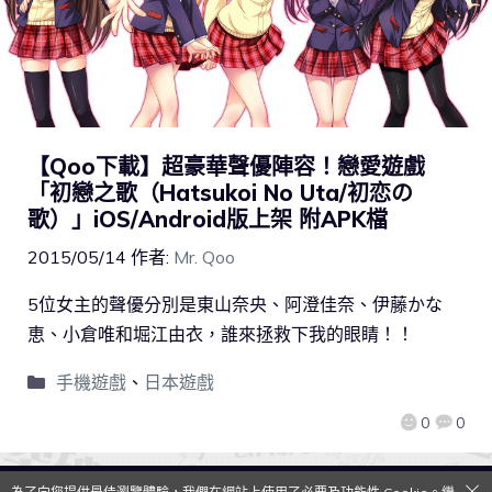
【Qoo下載】超豪華聲優陣容！戀愛遊戲
「初戀之歌（Hatsukoi No Uta/初恋の
歌）」iOS/Android版上架 附APK檔
2015/05/14
作者:
Mr. Qoo
5位女主的聲優分別是東山奈央、阿澄佳奈、伊藤かな
恵、小倉唯和堀江由衣，誰來拯救下我的眼睛！！
手機遊戲
、
日本遊戲
0
0