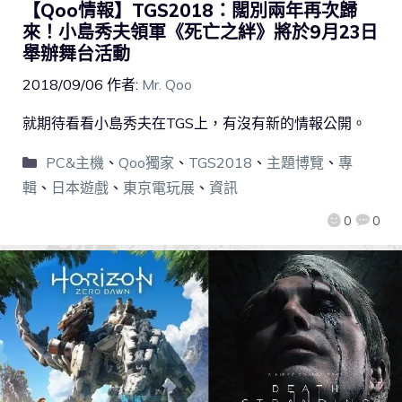
【Qoo情報】TGS2018：闊別兩年再次歸
來！小島秀夫領軍《死亡之絆》將於9月23日
舉辦舞台活動
2018/09/06
作者:
Mr. Qoo
就期待看看小島秀夫在TGS上，有沒有新的情報公開。
PC&主機
、
Qoo獨家
、
TGS2018
、
主題博覽
、
專
輯
、
日本遊戲
、
東京電玩展
、
資訊
0
0