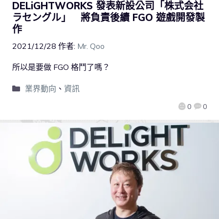
DELiGHTWORKS 發表新設公司「株式会社
ラセングル」 將負責後續 FGO 遊戲開發製
作
2021/12/28
作者:
Mr. Qoo
所以是要做 FGO 格鬥了嗎？
業界動向
、
資訊
0
0