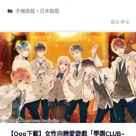
手機遊戲
、
日本遊戲
0
0
【Qoo下載】女性向戀愛遊戲「學園CLUB~