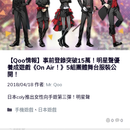
【Qoo情報】事前登錄突破15萬！明星聲優
養成遊戲《On Air！》5組團體舞台服裝公
開！
2018/04/18
作者:
Mr. Qoo
日本coly推出女性向手遊第三彈！明星聲
手機遊戲
、
日本遊戲
0
0