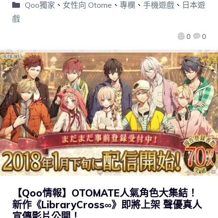
Qoo獨家
、
女性向 Otome
、
專欄
、
手機遊戲
、
日本遊
戲
0
0
【Qoo情報】OTOMATE人氣角色大集結！
新作《LibraryCross∞》即將上架 聲優真人
宣傳影片公開！