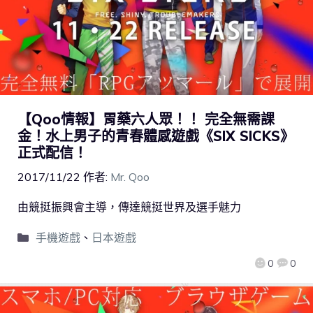
【Qoo情報】胃藥六人眾！！ 完全無需課
金！水上男子的青春體感遊戲《SIX SICKS》
正式配信！
2017/11/22
作者:
Mr. Qoo
由競挺振興會主導，傳達競挺世界及選手魅力
手機遊戲
、
日本遊戲
0
0