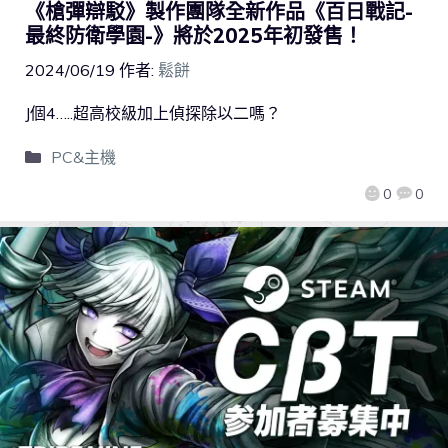
《槍彈辯駁》製作團隊全新作品《百日戰記-
最終防衛學園-》將於2025年初發售！
2024/06/19
作者:
鬆餅
J個4…..超高校級加上偵探除以二嗎？
PC&主機
0
0