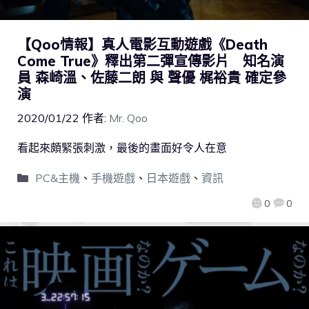
【Qoo情報】真人電影互動遊戲《Death
Come True》釋出第二彈宣傳影片 知名演
員 森崎溫、佐藤二朗 與 聲優 梶裕貴 確定參
演
2020/01/22
作者:
Mr. Qoo
看起來頗緊張刺激，最後的畫面好令人在意
PC&主機
、
手機遊戲
、
日本遊戲
、
資訊
0
0