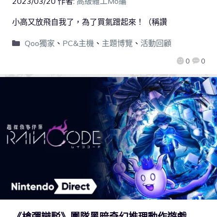
2023/03/20
作者:
高級雜工Mo編
小高又放飛自我了，為了買氣蹭起來！（稱讚
Qoo獨家
、
PC&主機
、
主題博覽
、
活動回顧
0
0
《槍彈辯駁》團隊黑暗奇幻推理動作遊戲