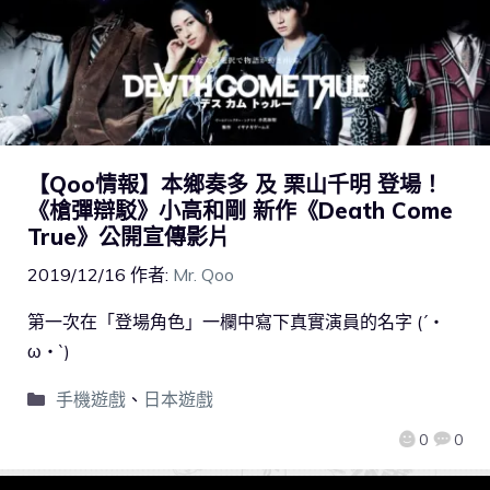
【Qoo情報】本鄉奏多 及 栗山千明 登場！
《槍彈辯駁》小高和剛 新作《Death Come
True》公開宣傳影片
2019/12/16
作者:
Mr. Qoo
第一次在「登場角色」一欄中寫下真實演員的名字 (´・
ω・`)
手機遊戲
、
日本遊戲
0
0