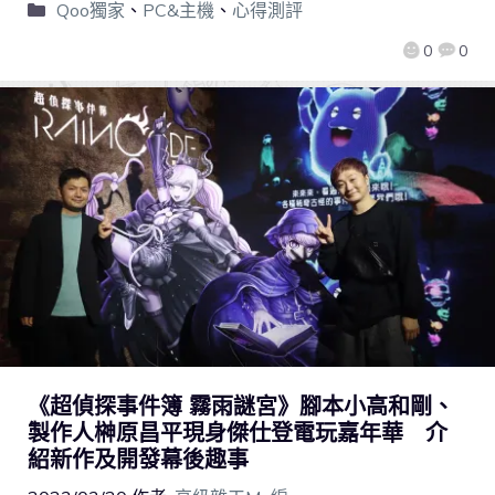
Qoo獨家
、
PC&主機
、
心得測評
0
0
《超偵探事件簿 霧雨謎宮》腳本小高和剛、
製作人榊原昌平現身傑仕登電玩嘉年華 介
紹新作及開發幕後趣事