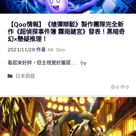
【Qoo情報】《槍彈辯駁》製作團隊完全新
作《超偵探事件簿 霧雨謎宮》發表！黑暗奇
幻×懸疑推理！
2021/11/29
作者:
Mr. Qoo
看起來好帥，但主視覺好巖窟……（ry
日本遊戲
0
0