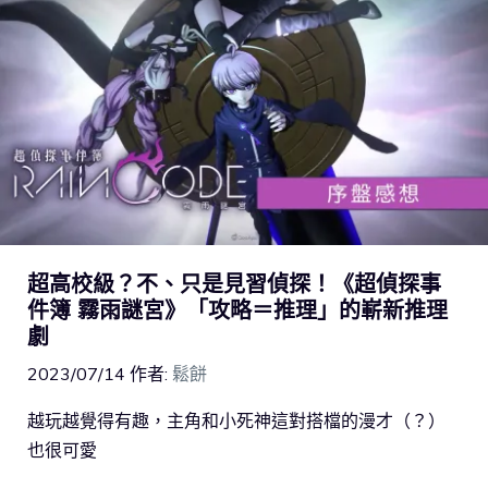
超高校級？不、只是見習偵探！《超偵探事
件簿 霧雨謎宮》「攻略＝推理」的嶄新推理
劇
2023/07/14
作者:
鬆餅
越玩越覺得有趣，主角和小死神這對搭檔的漫才（？）
也很可愛