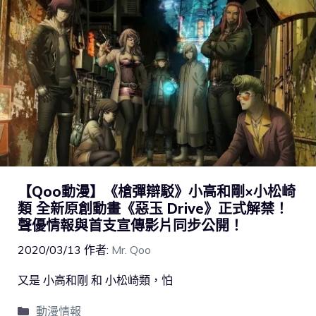
【Qoo動漫】《槍彈辯駁》小高和剛×小松崎
類 全新原創動畫《惡玉 Drive》正式解禁！
聲優情報與首支宣傳影片同步公開！
2020/03/13
作者:
Mr. Qoo
又是 小高和剛 和 小松崎類，怕
動漫情報