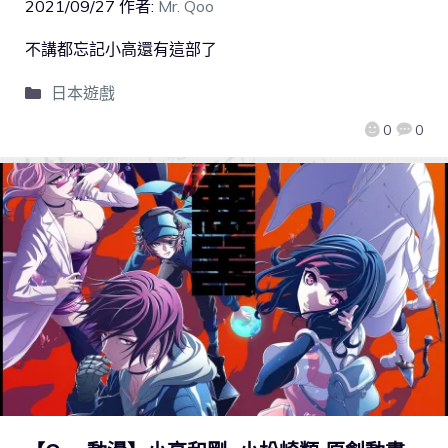
2021/09/27
作者:
Mr. Qoo
不講都忘記小高還有這部了
日本遊戲
0
0