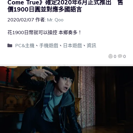
Come True》確定2020年6月正式推出 售
價1900日圓並對應多國語言
2020/02/07
作者:
Mr. Qoo
花1900日幣就可以操控 本鄉奏多！
PC&主機
、
手機遊戲
、
日本遊戲
、
資訊
0
0