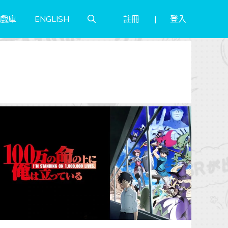
註冊
登入
戲庫
ENGLISH