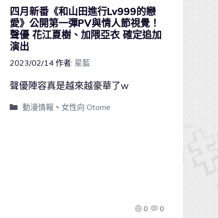
四月新番《和山田進行Lv999的戀
愛》公開第一彈PV與情人節視覺！
聲優 花江夏樹、加隈亞衣 確定追加
演出
2023/02/14
作者:
星藍
聲優陣容真是越來越豪華了w
動漫情報
、
女性向 Otome
0
0