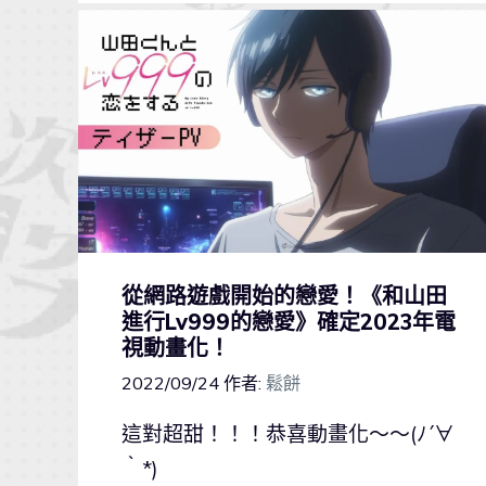
從網路遊戲開始的戀愛！《和山田
進行Lv999的戀愛》確定2023年電
視動畫化！
2022/09/24
作者:
鬆餅
這對超甜！！！恭喜動畫化～～(ﾉ´∀
｀*)