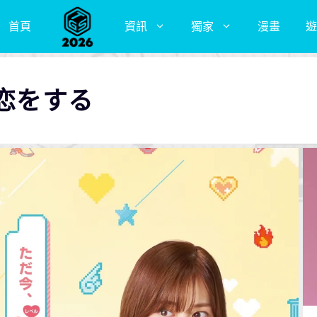
首頁
資訊
獨家
漫畫
遊
の恋をする