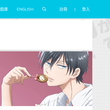
註冊
登入
戲庫
ENGLISH