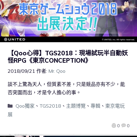
【Qoo心得】TGS2018：現場試玩半自動妖
怪RPG《東京CONCEPTION》
2018/09/21
作者:
Mr. Qoo
談不上驚為天人，但質素不差，只是競品亦有不少，能
否突圍而出，才是令人擔心的事。
Qoo獨家
、
TGS2018
、
主題博覽
、
專輯
、
東京電玩
展
0
0