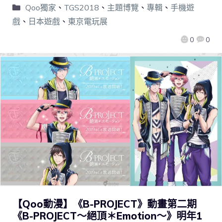
Qoo獨家
、
TGS2018
、
主題博覽
、
專輯
、
手機遊
戲
、
日本遊戲
、
東京電玩展
0
0
【Qoo動漫】《B-PROJECT》動畫第二期
《B-PROJECT～絕頂＊Emotion～》明年1