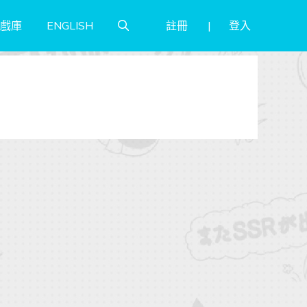
註冊
登入
戲庫
ENGLISH