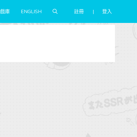
註冊
登入
戲庫
ENGLISH